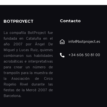
Contacto
BOTPROYECT
La compañía BotProject fue
fundada en Cataluña en el
info@botproject.es
año 2007 por Ángel De
Miguel y Lucas Ruiz, quienes
+34 606 50 81 00
combinaron sus habilidades
acrobáticas e interpretativas
para crear un número de
trampolín para la muestra de
la Asociación de Circo
Rogelio Rivel durante las
fiestas de la Mercè 2007 de
Barcelona.